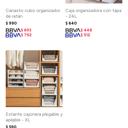
Canasto cubo organizador
Caja organizadora con tapa
de ratán
- 24L
$
990
$
640
$
693
$
448
$
792
$
512
Estante cajonera plegable y
apilable - XL
$
590