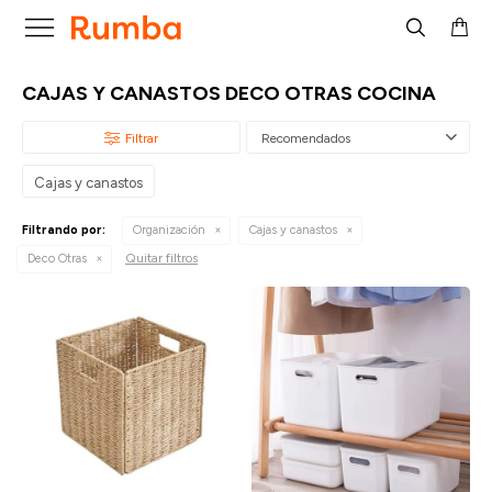

CAJAS Y CANASTOS DECO OTRAS COCINA
Recomendados
Cajas y canastos
Filtrando por:
Organización
Cajas y canastos
Quitar filtros
Deco Otras