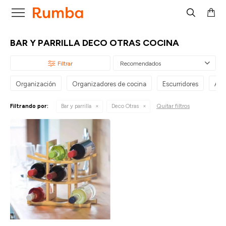

BAR Y PARRILLA DECO OTRAS COCINA
Recomendados
Organización
Organizadores de cocina
Escurridores
Acc
Quitar filtros
Filtrando por:
Bar y parrilla
Deco Otras