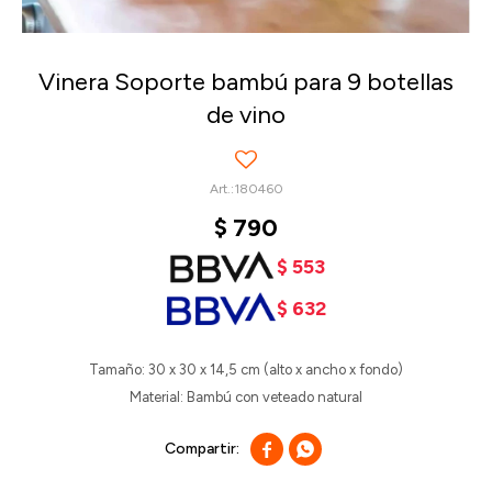
Vinera Soporte bambú para 9 botellas
de vino
180460
$
790
$
553
$
632
Tamaño: 30 x 30 x 14,5 cm (alto x ancho x fondo)
Material: Bambú con veteado natural

