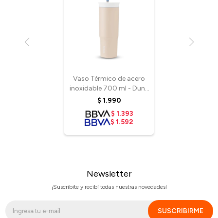
Vaso Térmico de acero
inoxidable 700 ml - Dune
Beige
$
1.990
$
1.393
$
1.592
Newsletter
¡Suscribite y recibí todas nuestras novedades!
SUSCRIBIRME