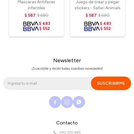
Mascaras Antifaces
Juego de crear y pegar
infantiles
stickers - Safari Animals
$
587
$
690
$
587
$
690
$
483
$
483
$
552
$
552
Newsletter
¡Suscribite y recibí todas nuestras novedades!
SUSCRIBIRME



Contacto
092 370 995