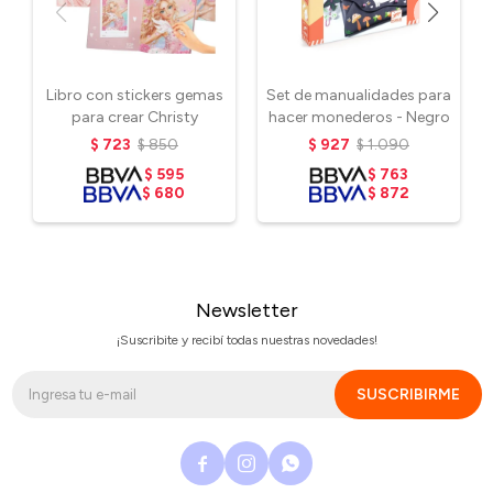
Libro con stickers gemas
Set de manualidades para
para crear Christy
hacer monederos - Negro
$
723
$
850
$
927
$
1.090
$
595
$
763
$
680
$
872
Newsletter
¡Suscribite y recibí todas nuestras novedades!
SUSCRIBIRME


