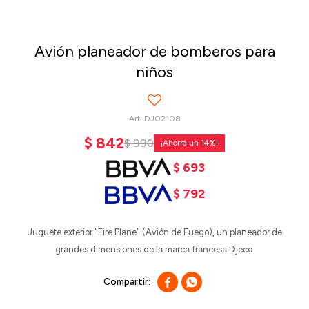
Avión planeador de bomberos para
niños
DJ02108
$
842
$
990
14
$
693
$
792
Juguete exterior "Fire Plane" (Avión de Fuego), un planeador de
grandes dimensiones de la marca francesa Djeco.

