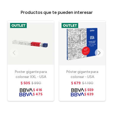
Productos que te pueden interesar
Poster gigante para
Póster gigante para
colorear XXL - USA
colorear - USA
$
505
$
990
$
679
$
1.190
$
416
$
559
$
475
$
639