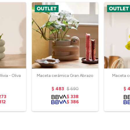
ivia - Oliva
Maceta cerámica Gran Abrazo
Maceta c
$
483
$
690
$
273
$
338
312
$
386