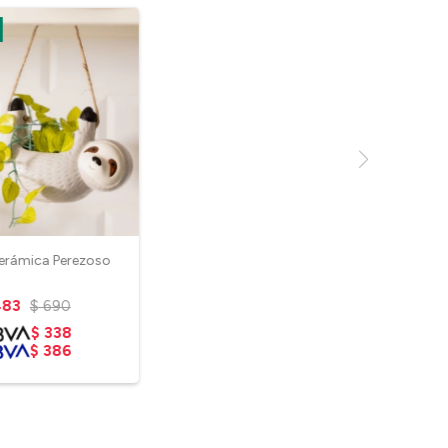
erámica Perezoso
483
$
690
$
338
$
386