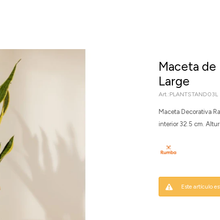
Maceta de 
Large
PLANTSTAND03L
Maceta Decorativa R
interior 32.5 cm. Altu
Este artículo e