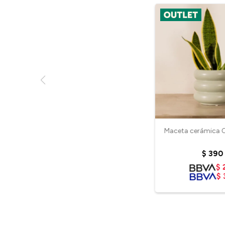
Maceta cerámica Ol
$
390
$
$