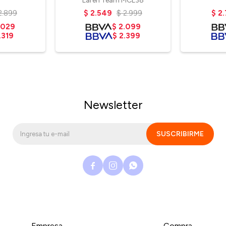
Laren Team MCL38
2.899
$
2.549
$
2.999
$
2.
.029
$
2.099
.319
$
2.399
Newsletter
SUSCRIBIRME



Empresa
Compra