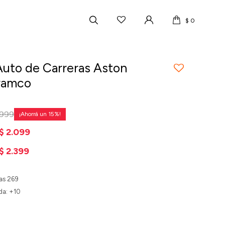
$
0
Auto de Carreras Aston
ramco
.999
15
$
2.099
$
2.399
as 269
da: +10