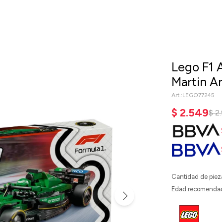
Lego F1 
Martin A
LEGO77245
$
2.549
$
2
Cantidad de piez
Edad recomenda