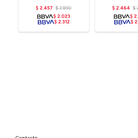
$
2.457
$
2.890
$
2.464
$
$
2.023
$
2
$
2.312
$
2
Contacto