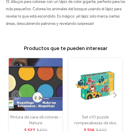
12 dibujos para colorear con un lápiz de color gigante, perfecto para los
más pequeños. Colorea los animales del bosque usando el lápiz para
revelar lo que está escondido. Es mágico: ¡el lápiz solo marca ciertas
áreas, descubriendo patrones y revelando sorpresas!
Productos que te pueden interesar
Pintura de cara x6 colores -
Set x10 puzzle
Nature
rompecabezas de dos
piezas - Vehículos
$
527
$
620
$
536
$
630