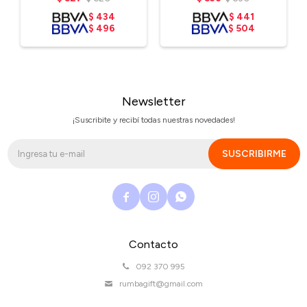
$
434
$
441
$
496
$
504
Newsletter
¡Suscribite y recibí todas nuestras novedades!
SUSCRIBIRME



Contacto
092 370 995
rumbagift@gmail.com