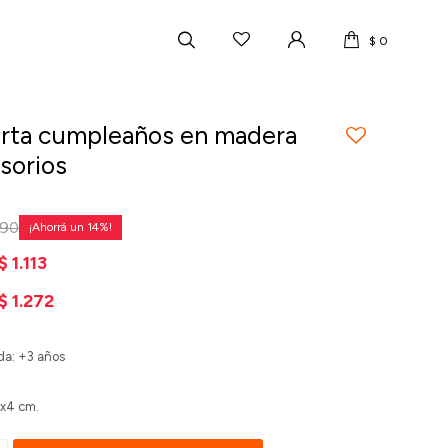
$
0
rta cumpleaños en madera
sorios
590
14
$
1.113
$
1.272
a: +3 años
5x4 cm.