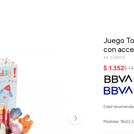
Juego To
con acce
DJ05512
$
1.352
$
1.
Edad recomendad
Medidas: 18x22,