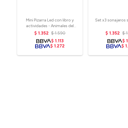
Mini Pizarra Led con libro y
Set x3 sonajeros 
actividades - Animales del
mundo
$
1.352
$
1.590
$
1.352
$
$
1.113
$
1
$
1.272
$
1