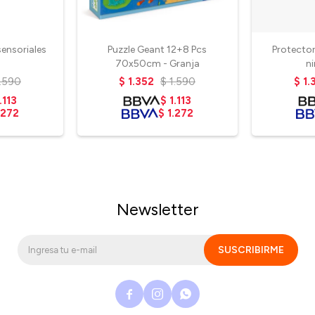
sensoriales
Puzzle Geant 12+8 Pcs
Protector
70x50cm - Granja
n
1.590
$
1.352
$
1.590
$
1.
.113
$
1.113
.272
$
1.272
Newsletter
SUSCRIBIRME


