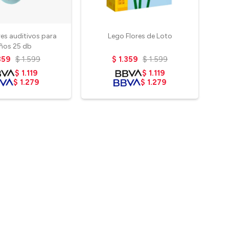
es auditivos para
Lego Flores de Loto
Le
iños 25 db
359
$
1.599
$
1.359
$
1.599
$
1.119
$
1.119
$
1.279
$
1.279