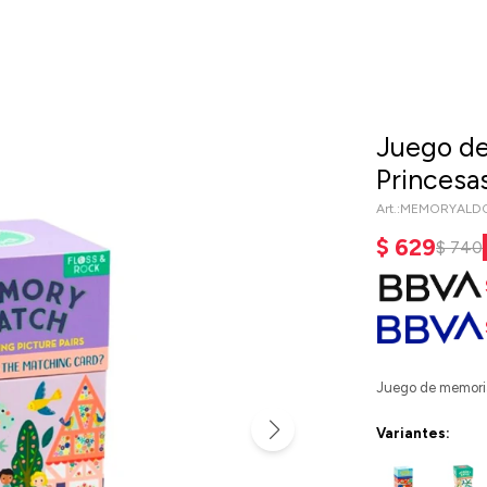
Juego de
Princesa
MEMORYALDO
$
629
$
740
Juego de memoria
Variantes: