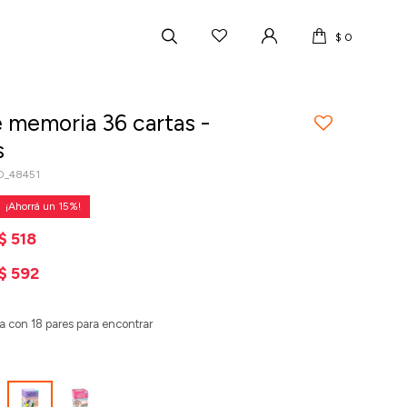
$
0
 memoria 36 cartas -
s
_48451
15
$
518
$
592
 con 18 pares para encontrar