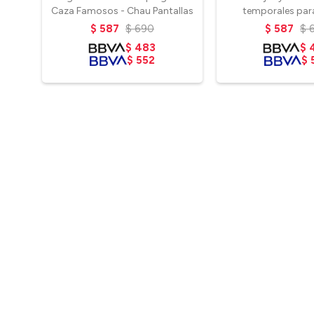
Caza Famosos - Chau Pantallas
temporales para
Animale
$
587
$
690
$
587
$
$
483
$
$
552
$