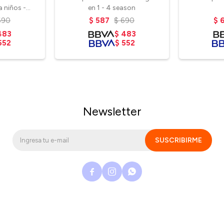
 niños -
en 1 - 4 season
s
690
$
587
$
690
$
483
$
483
552
$
552
Newsletter
SUSCRIBIRME


