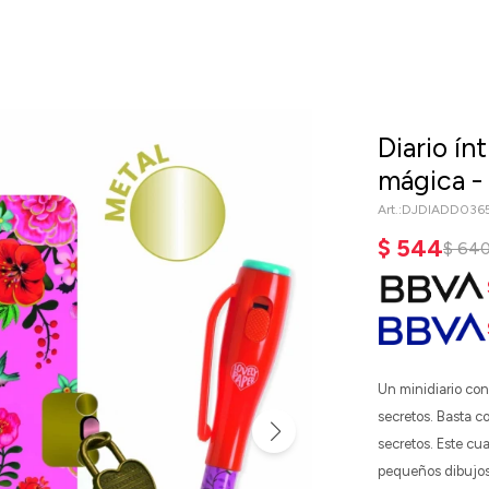
Diario ín
mágica -
DJDIADD036
$
544
$
64
Un minidiario con 
secretos. Basta c
secretos. Este cu
pequeños dibujos