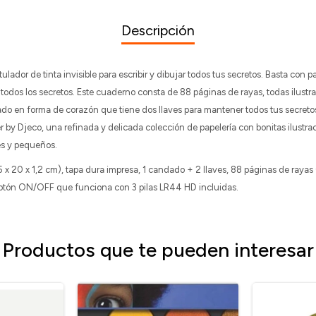
Descripción
ulador de tinta invisible para escribir y dibujar todos tus secretos. Basta con 
 todos los secretos. Este cuaderno consta de 88 páginas de rayas, todas ilus
do en forma de corazón que tiene dos llaves para mantener todos tus secretos
r by Djeco, una refinada y delicada colección de papelería con bonitas ilustrac
es y pequeños.
,5 x 20 x 1,2 cm), tapa dura impresa, 1 candado + 2 llaves, 88 páginas de rayas
otón ON/OFF que funciona con 3 pilas LR44 HD incluidas.
Productos que te pueden interesar