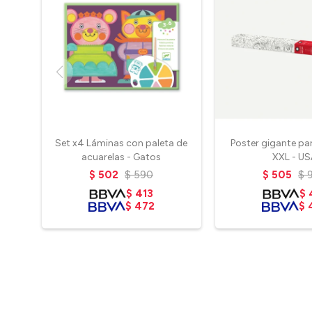
Set x4 Láminas con paleta de
Poster gigante pa
acuarelas - Gatos
XXL - U
$
502
$
590
$
505
$
$
413
$
$
472
$