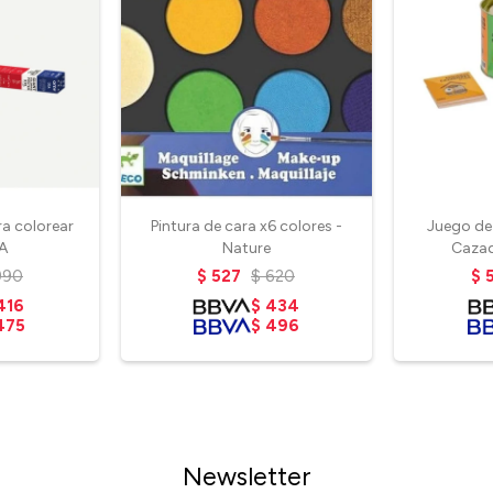
ra colorear
Pintura de cara x6 colores -
Juego de
SA
Nature
Cazad
990
$
527
$
620
$
416
$
434
475
$
496
Newsletter