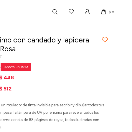
$
0
timo con candado y lapicera
 Rosa
51
0
15
$
448
$
512
un rotulador de tinta invisible para escribir y dibujar todos tus
on pasar la lámpara de UV por encima para revelar todos los
aderno consta de 88 páginas de rayas, todas ilustradas con
.