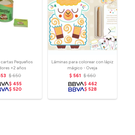
 cartas Pequeños
Láminas para colorear con lápiz
J
ores +2 años
mágico - Oveja
553
$
650
$
561
$
660
$
455
$
462
$
520
$
528