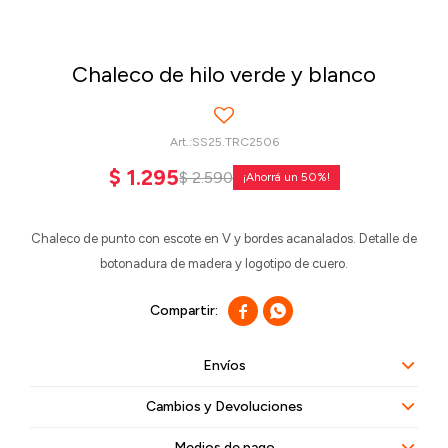
Chaleco de hilo verde y blanco
SS25.TRC2506
$
1.295
$
2.590
50
Chaleco de punto con escote en V y bordes acanalados. Detalle de
botonadura de madera y logotipo de cuero.


Envíos
Cambios y Devoluciones
Medios de pago