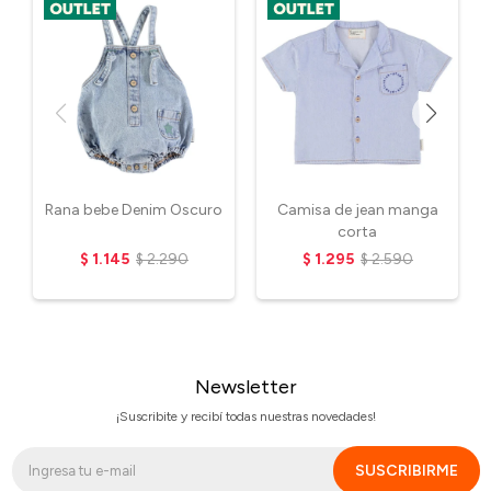
Rana bebe Denim Oscuro
Camisa de jean manga
corta
$
1.145
$
2.290
$
1.295
$
2.590
Newsletter
¡Suscribite y recibí todas nuestras novedades!
SUSCRIBIRME