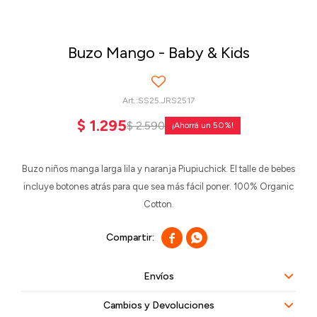
Buzo Mango - Baby & Kids
SS25.JRS2517
$
1.295
$
2.590
50
Buzo niños manga larga lila y naranja Piupiuchick. El talle de bebes
incluye botones atrás para que sea más fácil poner. 100% Organic
Cotton.


Envíos
Cambios y Devoluciones