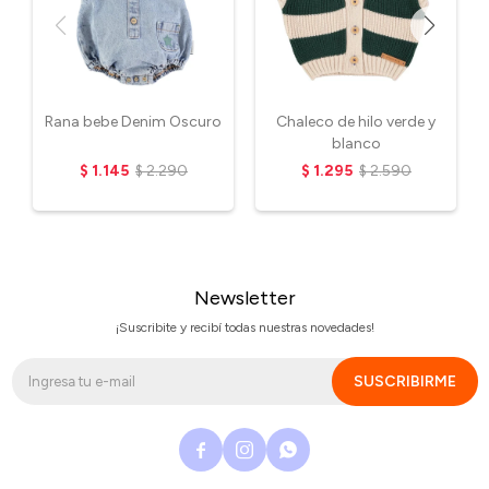
Rana bebe Denim Oscuro
Chaleco de hilo verde y
blanco
$
1.145
$
2.290
$
1.295
$
2.590
Newsletter
¡Suscribite y recibí todas nuestras novedades!
SUSCRIBIRME


