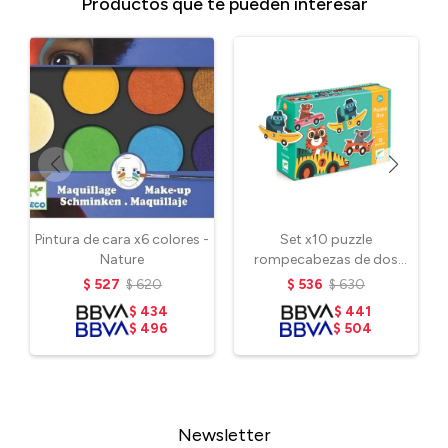
Productos que te pueden interesar
Pintura de cara x6 colores -
Set x10 puzzle
Nature
rompecabezas de dos
piezas - Vehículos
$
527
$
620
$
536
$
630
$
434
$
441
$
496
$
504
Newsletter