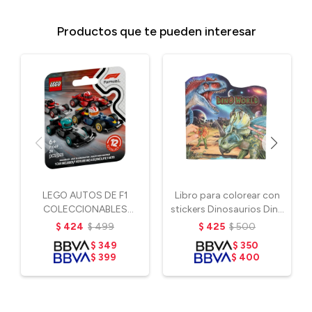
Productos que te pueden interesar
LEGO AUTOS DE F1
Libro para colorear con
COLECCIONABLES
stickers Dinosaurios Dino
(VARIADOS)
World
$
424
$
499
$
425
$
500
$
349
$
350
$
399
$
400