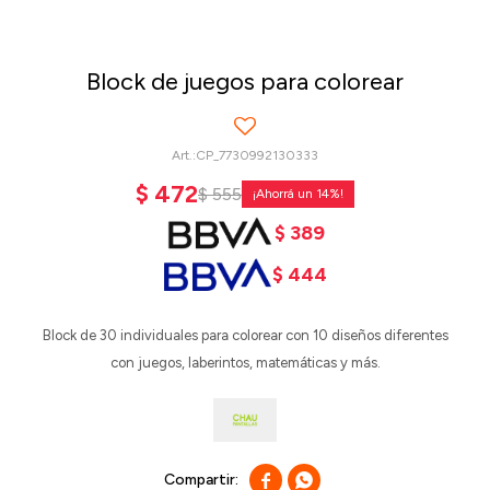
Block de juegos para colorear
CP_7730992130333
$
472
$
555
14
$
389
$
444
Block de 30 individuales para colorear con 10 diseños diferentes
con juegos, laberintos, matemáticas y más.

