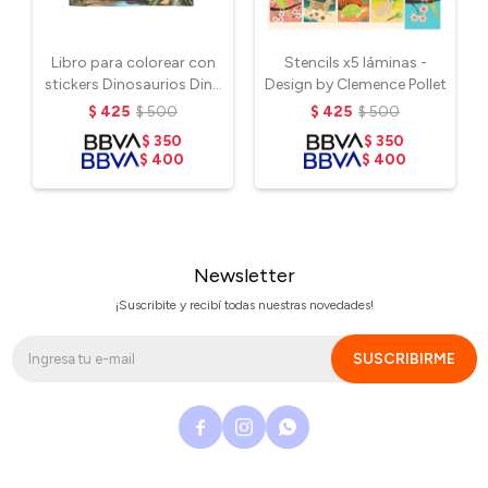
Libro para colorear con
Stencils x5 láminas -
stickers Dinosaurios Dino
Design by Clemence Pollet
World
$
425
$
500
$
425
$
500
$
350
$
350
$
400
$
400
Newsletter
¡Suscribite y recibí todas nuestras novedades!
SUSCRIBIRME


