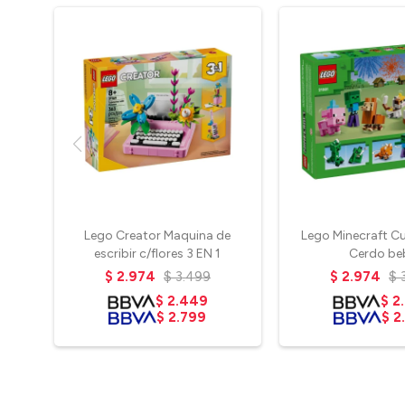
Lego Creator Maquina de
Lego Minecraft 
escribir c/flores 3 EN 1
Cerdo be
$
2.974
$
3.499
$
2.974
$
$
2.449
$
2
$
2.799
$
2