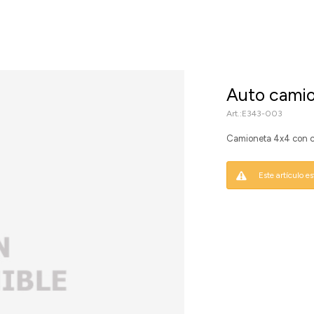
Auto camio
E343-003
Camioneta 4x4 con con
Este artículo e