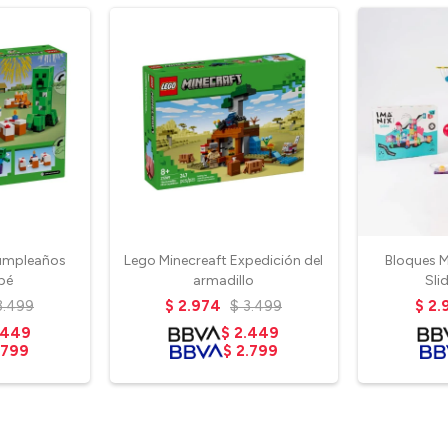
Cumpleaños
Lego Minecreaft Expedición del
Bloques 
bé
armadillo
Sli
3.499
$
2.974
$
3.499
$
2.
.449
$
2.449
.799
$
2.799