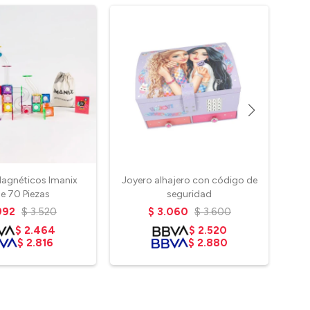
Magnéticos Imanix
Joyero alhajero con código de
de 70 Piezas
seguridad
992
$
3.520
$
3.060
$
3.600
$
2.464
$
2.520
$
2.816
$
2.880