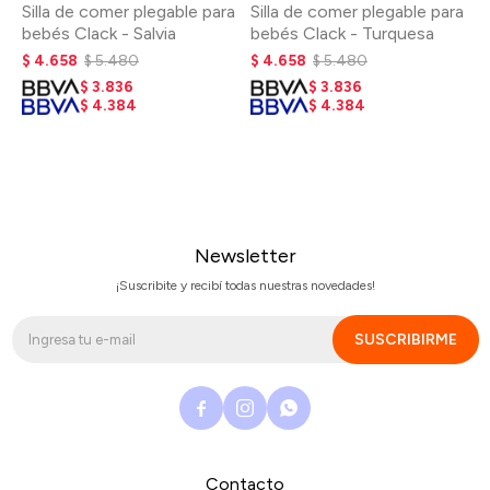
Silla de comer plegable para
Silla de comer plegable para
bebés Clack - Salvia
bebés Clack - Turquesa
$
4.658
$
5.480
$
4.658
$
5.480
$
3.836
$
3.836
$
4.384
$
4.384
Newsletter
¡Suscribite y recibí todas nuestras novedades!
SUSCRIBIRME



Contacto