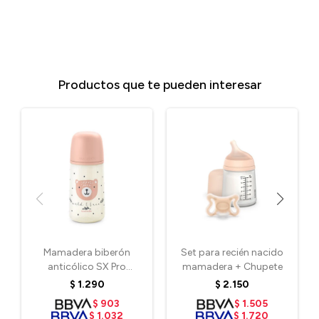
Productos que te pueden interesar
Mamadera biberón
Set para recién nacido
anticólico SX Pro
mamadera + Chupete
fisiológico 270 ml 3-6m -
$
1.290
$
2.150
Oso Rosa
$
903
$
1.505
$
1.032
$
1.720