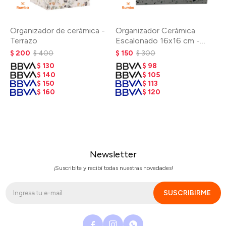
Organizador de cerámica -
Organizador Cerámica
Terrazo
Escalonado 16x16 cm -
Terrazo
$
200
$
400
$
150
$
300
$
130
$
98
$
140
$
105
$
150
$
113
$
160
$
120
Newsletter
¡Suscribite y recibí todas nuestras novedades!
SUSCRIBIRME


