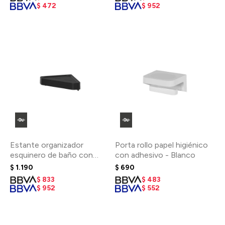
$
472
$
952
Estante organizador
Porta rollo papel higiénico
esquinero de baño con
con adhesivo - Blanco
adhesivo - Negro
$
1.190
$
690
$
833
$
483
$
952
$
552