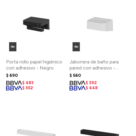
Porta rollo papel higiénico
Jabonera de baño para
con adhesivo - Negro
pared con adhesivo -
Blanco
$
690
$
560
$
483
$
392
$
552
$
448