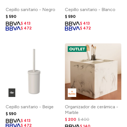
Cepillo sanitario - Negro
Cepillo sanitario - Blanco
$
590
$
590
$
413
$
413
$
472
$
472
Cepillo sanitario - Beige
Organizador de cerámica -
Marble
$
590
$
200
$
400
$
413
$
472
$
140