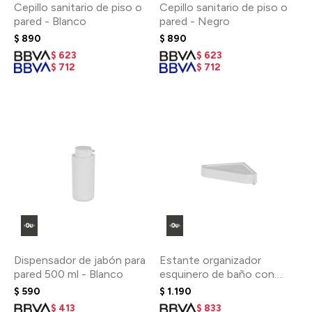
Cepillo sanitario de piso o
Cepillo sanitario de piso o
pared - Blanco
pared - Negro
$
890
$
890
$
623
$
623
$
712
$
712
Dispensador de jabón para
Estante organizador
pared 500 ml - Blanco
esquinero de baño con
adhesivo - Blanco
$
590
$
1.190
$
413
$
833