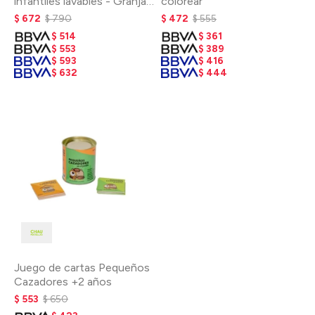
infantiles lavables - Granja
colorear
y bajo del mar
$
672
$
790
$
472
$
555
$
514
$
361
$
553
$
389
$
593
$
416
$
632
$
444
Juego de cartas Pequeños
Cazadores +2 años
$
553
$
650