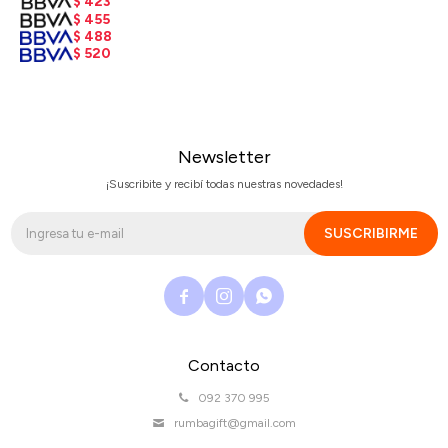
$
423
$
455
$
488
$
520
Newsletter
¡Suscribite y recibí todas nuestras novedades!
SUSCRIBIRME



Contacto
092 370 995
rumbagift@gmail.com