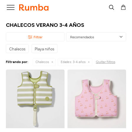

CHALECOS VERANO 3-4 AÑOS
Recomendados
Chalecos
Playa niños
Quitar filtros
Filtrando por:
Chalecos
Edades:
3-4 años