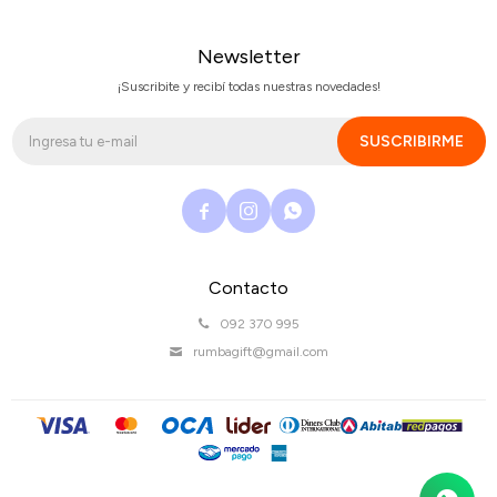
Newsletter
¡Suscribite y recibí todas nuestras novedades!
SUSCRIBIRME



Contacto
092 370 995
rumbagift@gmail.com