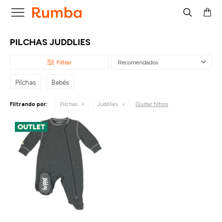

PILCHAS JUDDLIES
Recomendados
Pilchas
Bebés
Quitar filtros
Filtrando por:
Pilchas
Juddlies