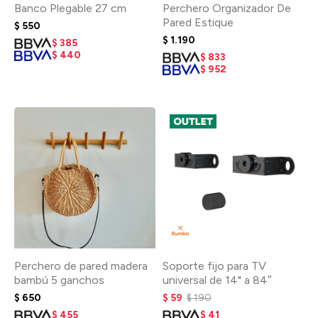
Banco Plegable 27 cm
Perchero Organizador De
Pared Estique
$
550
$
1.190
$
385
$
440
$
833
$
952
Perchero de pared madera
Soporte fijo para TV
bambú 5 ganchos
universal de 14" a 84″
$
650
$
59
$
190
$
455
$
41