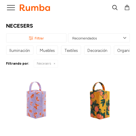

NECESERS
Recomendados
Iluminación
Muebles
Textiles
Decoración
Organizac
Filtrando por:
Necesers