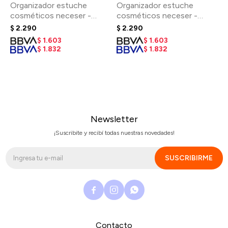
Organizador estuche
Organizador estuche
cosméticos neceser -
cosméticos neceser -
Butterflies
Orange Tree
$
2.290
$
2.290
$
1.603
$
1.603
$
1.832
$
1.832
Newsletter
¡Suscribite y recibí todas nuestras novedades!
SUSCRIBIRME



Contacto