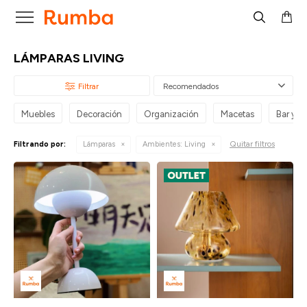

LÁMPARAS LIVING
Recomendados
Muebles
Decoración
Organización
Macetas
Bar y par
Quitar filtros
Filtrando por:
Lámparas
Ambientes:
Living