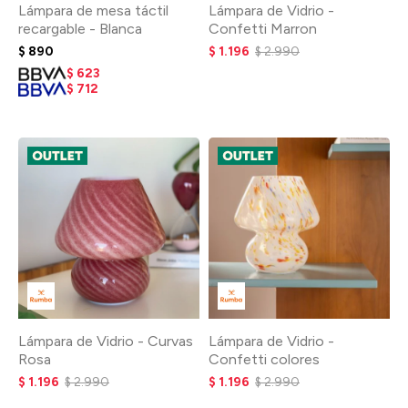
Lámpara de mesa táctil
Lámpara de Vidrio -
recargable - Blanca
Confetti Marron
$
890
$
1.196
$
2.990
$
623
$
712
Lámpara de Vidrio - Curvas
Lámpara de Vidrio -
Rosa
Confetti colores
$
1.196
$
2.990
$
1.196
$
2.990