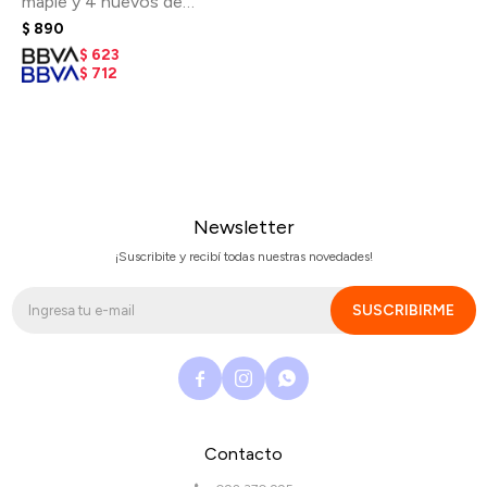
maple y 4 huevos de
madera
$
890
$
623
$
712
Newsletter
¡Suscribite y recibí todas nuestras novedades!
SUSCRIBIRME



Contacto