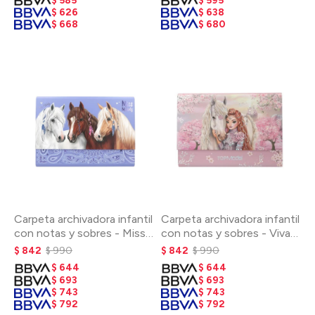
$
585
$
595
$
626
$
638
$
668
$
680
Carpeta archivadora infantil
Carpeta archivadora infantil
con notas y sobres - Miss
con notas y sobres - Viva
Melody
Violet
$
842
$
990
$
842
$
990
$
644
$
644
$
693
$
693
$
743
$
743
$
792
$
792