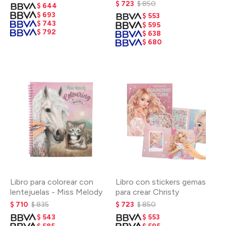
Melody Tamaño grande
$
723
$
850
$
644
$
693
$
553
$
743
$
595
$
792
$
638
$
680
Libro para colorear con
Libro con stickers gemas
lentejuelas - Miss Melody
para crear Christy
$
710
$
835
$
723
$
850
$
543
$
553