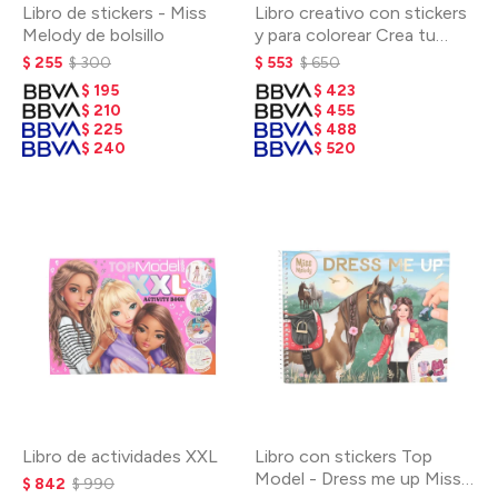
Libro de stickers - Miss
Libro creativo con stickers
Melody de bolsillo
y para colorear Crea tu
caballo Blaze
$
255
$
300
$
553
$
650
$
195
$
423
$
210
$
455
$
225
$
488
$
240
$
520
Libro de actividades XXL
Libro con stickers Top
Model - Dress me up Miss
$
842
$
990