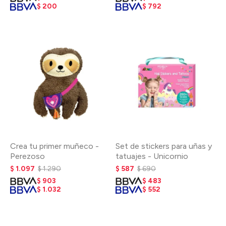
$
200
$
792
Crea tu primer muñeco -
Set de stickers para uñas y
Perezoso
tatuajes - Unicornio
$
1.097
$
1.290
$
587
$
690
$
903
$
483
$
1.032
$
552