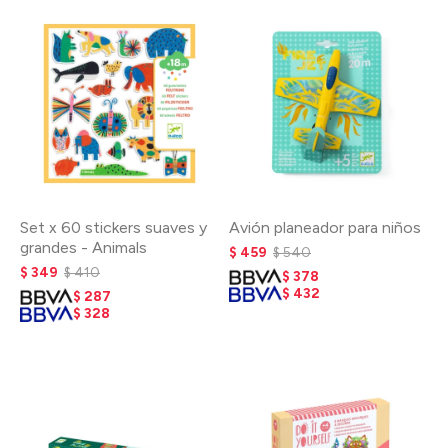
Set x 60 stickers suaves y
Avión planeador para niños
grandes - Animals
$
459
$
540
$
349
$
410
$
378
$
432
$
287
$
328