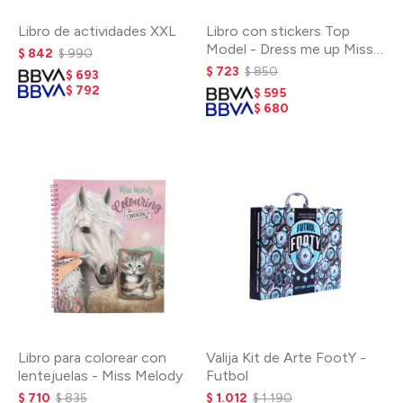
Libro de actividades XXL
Libro con stickers Top
Model - Dress me up Miss
$
842
$
990
Melody Tamaño grande
$
723
$
850
$
693
$
792
$
595
$
680
Libro para colorear con
Valija Kit de Arte FootY -
lentejuelas - Miss Melody
Futbol
$
710
$
835
$
1.012
$
1.190