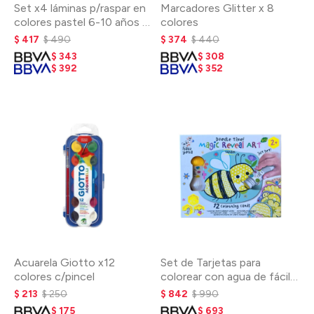
Set x4 láminas p/raspar en
Marcadores Glitter x 8
colores pastel 6-10 años -
colores
Melissa Catrillon
$
417
$
490
$
374
$
440
$
343
$
308
$
392
$
352
Acuarela Giotto x12
Set de Tarjetas para
colores c/pincel
colorear con agua de fácil
agarre
$
213
$
250
$
842
$
990
$
175
$
693