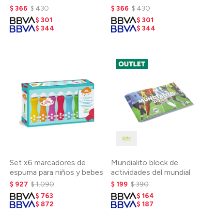
$
366
$
430
$
366
$
430
$
301
$
301
$
344
$
344
Set x6 marcadores de
Mundialito block de
espuma para niños y bebes
actividades del mundial
$
927
$
1.090
$
199
$
390
$
763
$
164
$
872
$
187