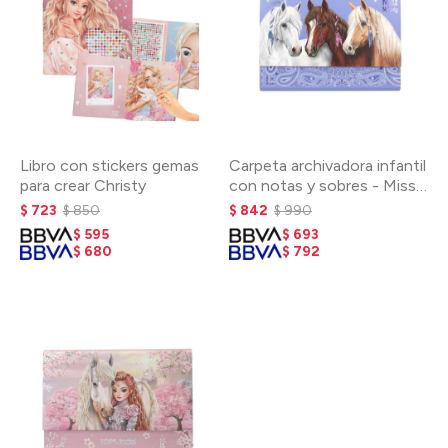
Libro con stickers gemas
Carpeta archivadora infantil
para crear Christy
con notas y sobres - Miss
Melody
$
723
$
850
$
842
$
990
$
595
$
693
$
680
$
792