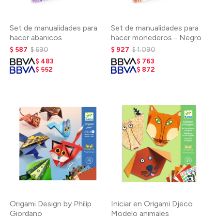
Set de manualidades para
Set de manualidades para
hacer abanicos
hacer monederos - Negro
$
587
$
690
$
927
$
1.090
$
483
$
763
$
552
$
872
Origami Design by Philip
Iniciar en Origami Djeco
Giordano
Modelo animales