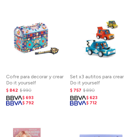
Cofre para decorar y crear
Set x3 autitos para crear
Do it yourself
Do it yourself
$
842
$
990
$
757
$
890
$
693
$
623
$
792
$
712