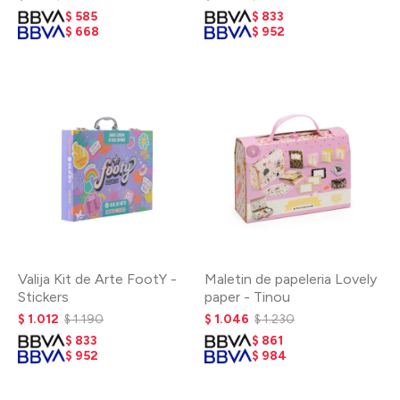
$
585
$
833
$
668
$
952
Valija Kit de Arte FootY -
Maletin de papeleria Lovely
Stickers
paper - Tinou
$
1.012
$
1.190
$
1.046
$
1.230
$
833
$
861
$
952
$
984