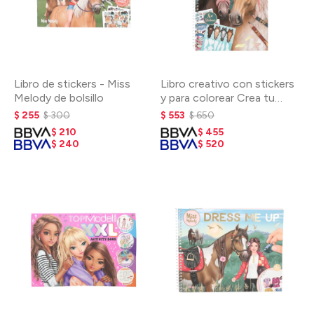
Libro de stickers - Miss
Libro creativo con stickers
Melody de bolsillo
y para colorear Crea tu
caballo Blaze
$
255
$
300
$
553
$
650
$
210
$
455
$
240
$
520