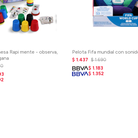
esa Rapi mente - observa,
Pelota Fifa mundial con soni
gana
$
1.437
$
1.690
90
$
1.183
$
1.352
93
92