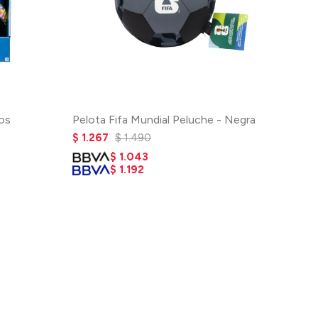
dos
Pelota Fifa Mundial Peluche - Negra
$
1.267
$
1.490
$
1.043
$
1.192