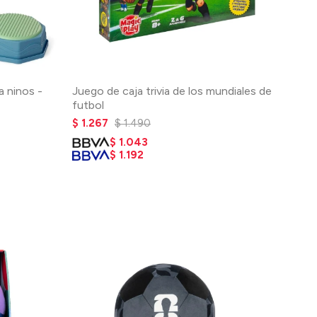
a ninos -
Juego de caja trivia de los mundiales de
futbol
$
1.267
$
1.490
$
1.043
$
1.192