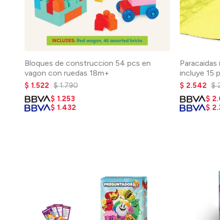
Bloques de construccion 54 pcs en
Paracaidas 
vagon con ruedas 18m+
incluye 15 
$
1.522
$
1.790
$
2.542
$
$
1.253
$
2
$
1.432
$
2