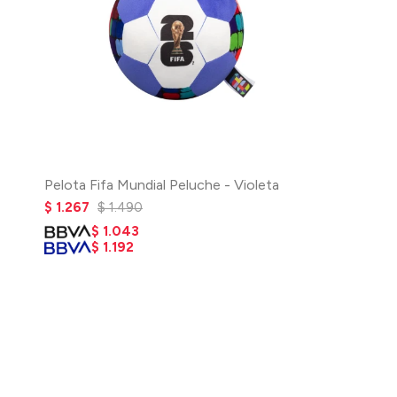
Pelota Fifa Mundial Peluche - Violeta
$
1.267
$
1.490
$
1.043
$
1.192