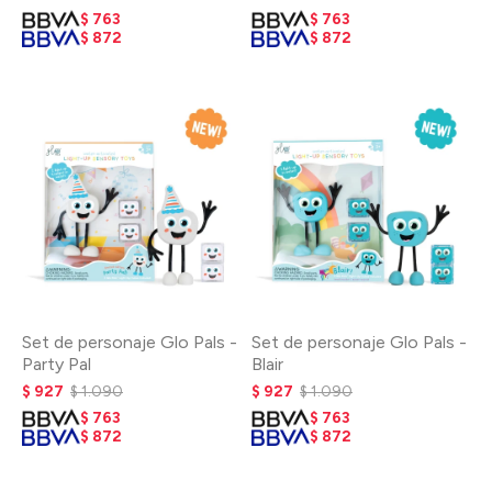
$
763
$
763
$
872
$
872
Set de personaje Glo Pals -
Set de personaje Glo Pals -
Party Pal
Blair
$
927
$
1.090
$
927
$
1.090
$
763
$
763
$
872
$
872