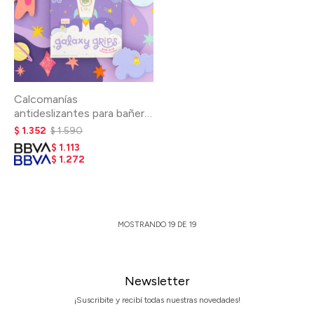
Calcomanías
antideslizantes para bañera
- Galaxy
$
1.352
$
1.590
$
1.113
$
1.272
MOSTRANDO
19
DE
19
Newsletter
¡Suscribite y recibí todas nuestras novedades!