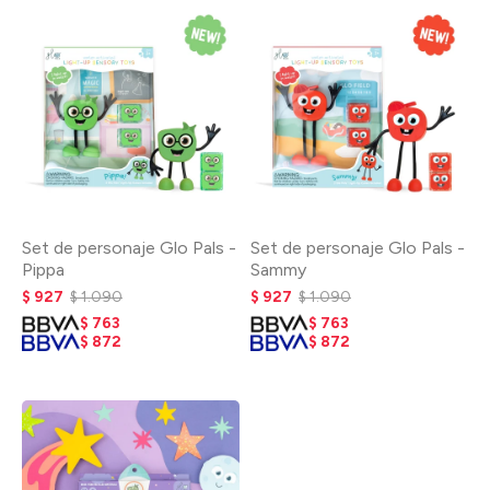
Set de personaje Glo Pals -
Set de personaje Glo Pals -
Pippa
Sammy
$
927
$
1.090
$
927
$
1.090
$
763
$
763
$
872
$
872