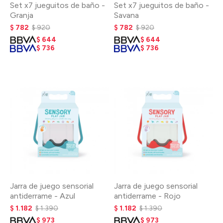
Set x7 jueguitos de baño -
Set x7 jueguitos de baño -
Granja
Savana
$
782
$
920
$
782
$
920
$
644
$
644
$
736
$
736
Jarra de juego sensorial
Jarra de juego sensorial
antiderrame - Azul
antiderrame - Rojo
$
1.182
$
1.390
$
1.182
$
1.390
$
973
$
973