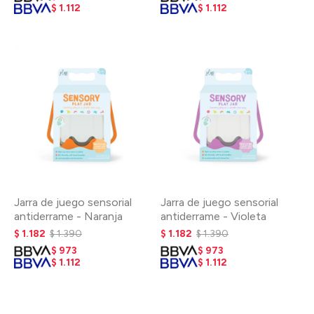
$
1.112
$
1.112
Jarra de juego sensorial
Jarra de juego sensorial
antiderrame - Naranja
antiderrame - Violeta
$
1.182
$
1.390
$
1.182
$
1.390
$
973
$
973
$
1.112
$
1.112