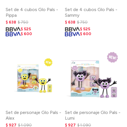
Set de 4 cubos Glo Pals -
Set de 4 cubos Glo Pals -
Pippa
Sammy
$
638
$
750
$
638
$
750
$
525
$
525
$
600
$
600
Set de personaje Glo Pals -
Set de personaje Glo Pals -
Alex
Lumi
$
927
$
1.090
$
927
$
1.090