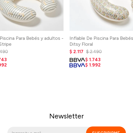
 Piscina Para Bebés y adultos -
Inflable De Piscina Para Bebés
Stripe
Ditsy Floral
.490
$
2.117
$
2.490
743
$
1.743
992
$
1.992
Newsletter