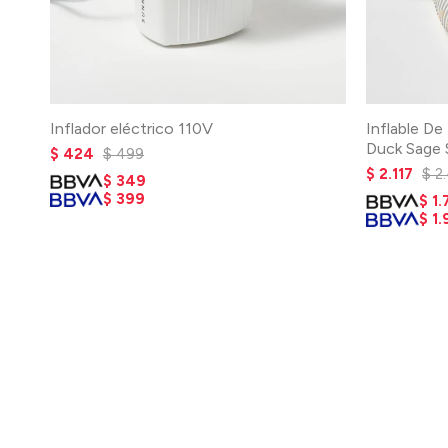
Inflador eléctrico 110V
Inflable De
Duck Sage 
$
424
$
499
$
2.117
$
2
$
349
$
399
$
1.
$
1.