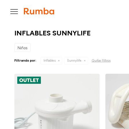

INFLABLES SUNNYLIFE
Niños
Quitar filtros
Filtrando por:
Inflables
Sunnylife