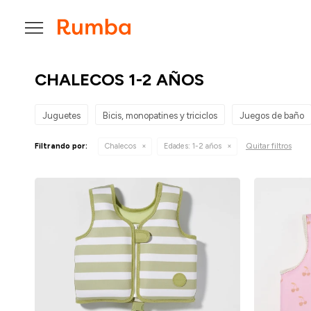

CHALECOS 1-2 AÑOS
Juguetes
Bicis, monopatines y triciclos
Juegos de baño
Quitar filtros
Filtrando por:
Chalecos
Edades:
1-2 años