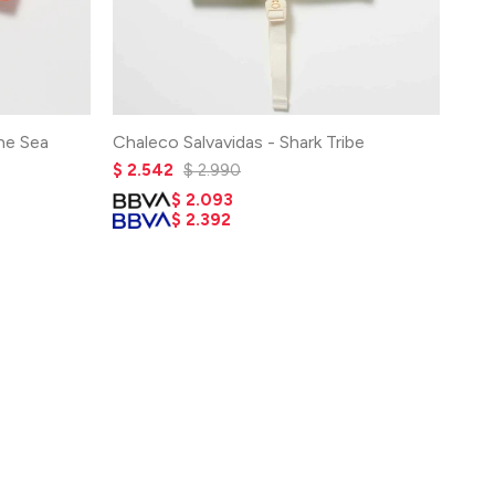
he Sea
Chaleco Salvavidas - Shark Tribe
$
2.542
$
2.990
$
2.093
$
2.392