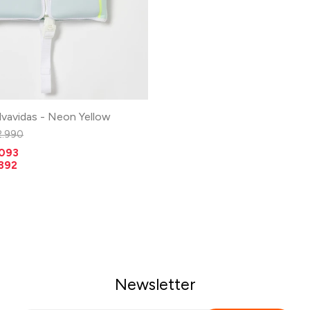
lvavidas - Neon Yellow
2.990
.093
.392
Newsletter