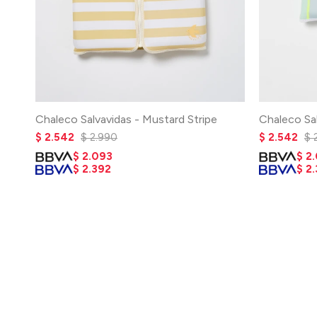
Chaleco Salvavidas - Mustard Stripe
Chaleco Sa
$
2.542
$
2.990
$
2.542
$
$
2.093
$
2
$
2.392
$
2