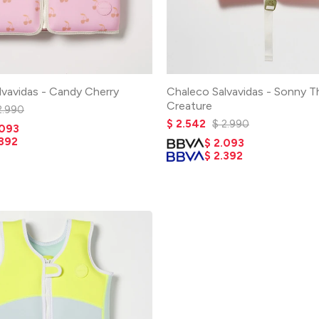
lvavidas - Candy Cherry
Chaleco Salvavidas - Sonny T
Creature
2.990
$
2.542
$
2.990
.093
.392
$
2.093
$
2.392