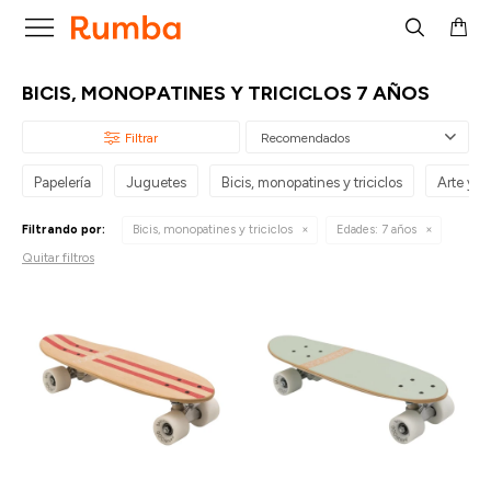

BICIS, MONOPATINES Y TRICICLOS 7 AÑOS
Recomendados
Papelería
Juguetes
Bicis, monopatines y triciclos
Arte y p
Filtrando por:
Bicis, monopatines y triciclos
Edades:
7 años
Quitar filtros