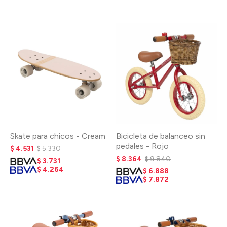
Skate para chicos - Cream
Bicicleta de balanceo sin
pedales - Rojo
$
4.531
$
5.330
$
8.364
$
9.840
$
3.731
$
4.264
$
6.888
$
7.872