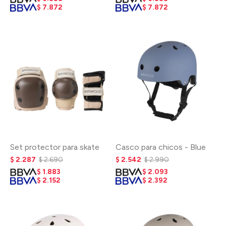
$
7.872
$
7.872
Set protector para skate
Casco para chicos - Blue
$
2.287
$
2.690
$
2.542
$
2.990
$
1.883
$
2.093
$
2.152
$
2.392