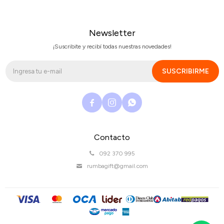
Newsletter
¡Suscribite y recibí todas nuestras novedades!
SUSCRIBIRME



Contacto
092 370 995
rumbagift@gmail.com