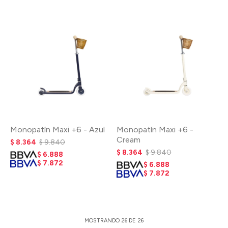
Monopatín Maxi +6 - Azul
Monopatín Maxi +6 -
Cream
$
8.364
$
9.840
$
8.364
$
9.840
$
6.888
$
7.872
$
6.888
$
7.872
MOSTRANDO
26
DE
26