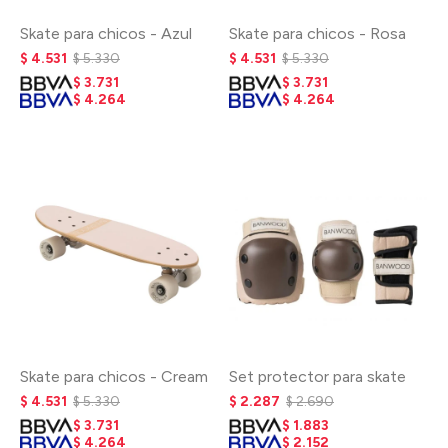
Skate para chicos - Azul
Skate para chicos - Rosa
$
4.531
$
5.330
$
4.531
$
5.330
$
3.731
$
3.731
$
4.264
$
4.264
Skate para chicos - Cream
Set protector para skate
$
4.531
$
5.330
$
2.287
$
2.690
$
3.731
$
1.883
$
4.264
$
2.152