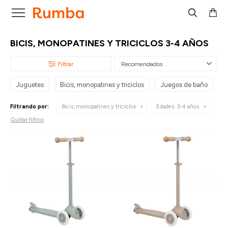

BICIS, MONOPATINES Y TRICICLOS 3-4 AÑOS
Recomendados
Juguetes
Bicis, monopatines y triciclos
Juegos de baño
P
Filtrando por:
Bicis, monopatines y triciclos
Edades:
3-4 años
Quitar filtros