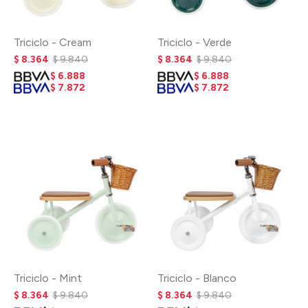
Triciclo - Cream
Triciclo - Verde
$
8.364
$
9.840
$
8.364
$
9.840
$
6.888
$
6.888
$
7.872
$
7.872
Triciclo - Mint
Triciclo - Blanco
$
8.364
$
9.840
$
8.364
$
9.840