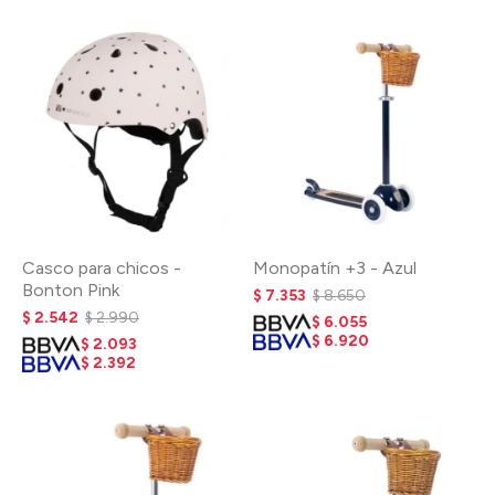
Casco para chicos -
Monopatín +3 - Azul
Bonton Pink
$
7.353
$
8.650
$
2.542
$
2.990
$
6.055
$
6.920
$
2.093
$
2.392