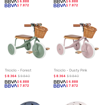
$
6.888
$
6.888
$
7.872
$
7.872
Triciclo - Forest
Triciclo - Dusty Pink
$
8.364
$
9.840
$
8.364
$
9.840
$
6.888
$
6.888
$
7.872
$
7.872