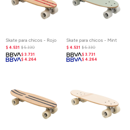
Skate para chicos - Rojo
Skate para chicos - Mint
$
4.531
$
5.330
$
4.531
$
5.330
$
3.731
$
3.731
$
4.264
$
4.264