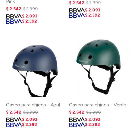
Pink
$
2.542
$
2.990
$
2.542
$
2.990
$
2.093
$
2.392
$
2.093
$
2.392
Casco para chicos - Azul
Casco para chicos - Verde
$
2.542
$
2.990
$
2.542
$
2.990
$
2.093
$
2.093
$
2.392
$
2.392