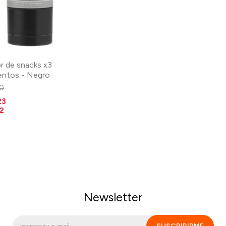
 de snacks x3
entos - Negro
0
23
2
Newsletter