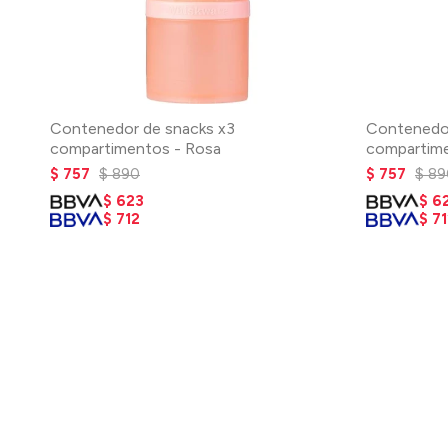
Contenedor de snacks x3
Contenedor
compartimentos - Rosa
compartim
$
757
$
890
$
757
$
89
$
623
$
6
$
712
$
71