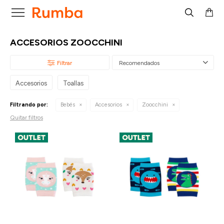

ACCESORIOS ZOOCCHINI
Recomendados
Accesorios
Toallas
Filtrando por:
Bebés
Accesorios
Zoocchini
Quitar filtros