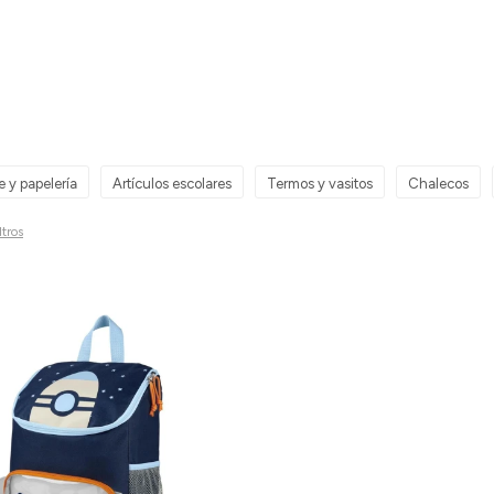
e y papelería
Artículos escolares
Termos y vasitos
Chalecos
ltros