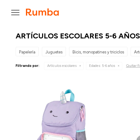

ARTÍCULOS ESCOLARES 5-6 AÑOS
Papelería
Juguetes
Bicis, monopatines y triciclos
Art
Quitar fi
Filtrando por:
Artículos escolares
Edades:
5-6 años