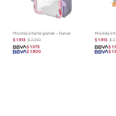
Mochila infantil grande - Narval
Mochila inf
$
1.913
$
2.250
$
1.913
$
2
$
1.575
$
1.
$
1.800
$
1