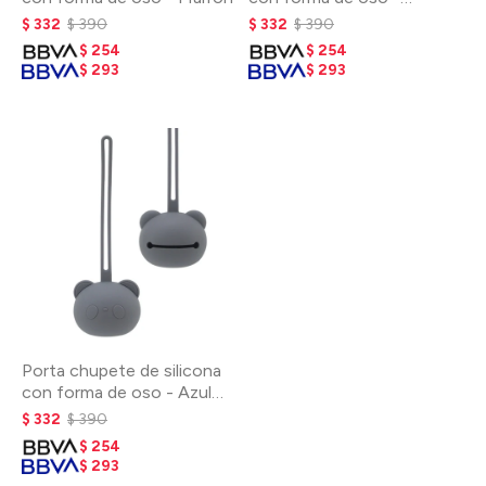
Mostaza
$
332
$
390
$
332
$
390
$
254
$
254
$
293
$
293
Porta chupete de silicona
con forma de oso - Azul
perla
$
332
$
390
$
254
$
293