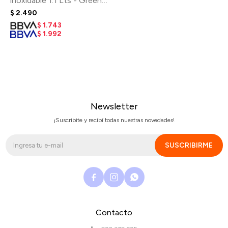
inoxidable 1.1 Lts - Green
House
$
2.490
$
1.743
$
1.992
Newsletter
¡Suscribite y recibí todas nuestras novedades!
SUSCRIBIRME



Contacto