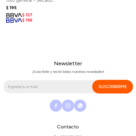
Uso general - Secado
Rápido - Negro Mate
$
195
$
137
$
156
Newsletter
¡Suscribite y recibí todas nuestras novedades!
SUSCRIBIRME



Contacto