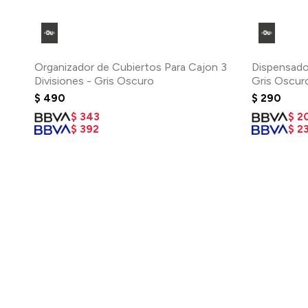
Organizador de Cubiertos Para Cajon 3
Dispensado
Divisiones - Gris Oscuro
Gris Oscur
$
490
$
290
$
343
$
2
$
392
$
2