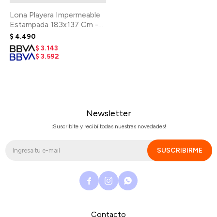
Lona Playera Impermeable
Estampada 183x137 Cm -
Constellation
$
4.490
$
3.143
$
3.592
Newsletter
¡Suscribite y recibí todas nuestras novedades!
SUSCRIBIRME



Contacto