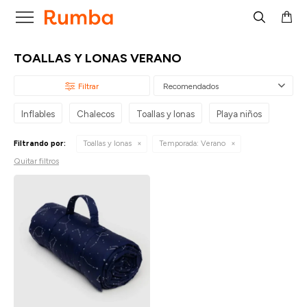

TOALLAS Y LONAS VERANO
Recomendados
Inflables
Chalecos
Toallas y lonas
Playa niños
Filtrando por:
Toallas y lonas
Temporada:
Verano
Quitar filtros