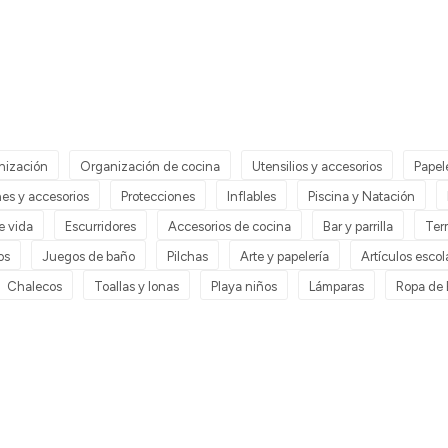
nización
Organización de cocina
Utensilios y accesorios
Papel
es y accesorios
Protecciones
Inflables
Piscina y Natación
de vida
Escurridores
Accesorios de cocina
Bar y parrilla
Ter
os
Juegos de baño
Pilchas
Arte y papelería
Artículos escol
Chalecos
Toallas y lonas
Playa niños
Lámparas
Ropa de