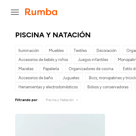

PISCINA Y NATACIÓN
Iluminación
Muebles
Textiles
Decoración
Orga
Accesorios de bebés y niños
Juegos infantiles
Monopatin
Macetas
Papelería
Organizadores de cocina
Estilo 
Accesorios de baño
Juguetes
Bicis, monopatines y tricicl
Herramientas y electrodomésticos
Bolsos y conservadoras
Filtrando por:
Piscina y Natación