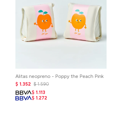
Alitas neopreno - Poppy the Peach Pink
$
1.352
$
1.590
$
1.113
$
1.272