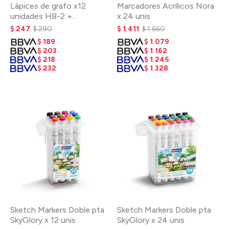
Lápices de grafo x12
Marcadores Acrílicos Nora
unidades HB-2 +
x 24 unis
sacapuntas
$
247
$
290
$
1.411
$
1.660
$
189
$
1.079
$
203
$
1.162
$
218
$
1.245
$
232
$
1.328
Sketch Markers Doble pta
Sketch Markers Doble pta
SkyGlory x 12 unis
SkyGlory x 24 unis