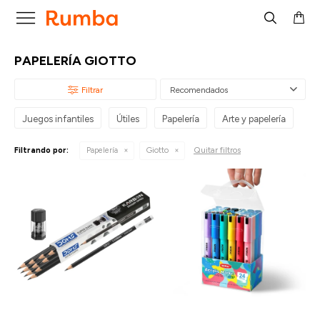

PAPELERÍA GIOTTO
Recomendados
Juegos infantiles
Útiles
Papelería
Arte y papelería
Quitar filtros
Filtrando por:
Papelería
Giotto