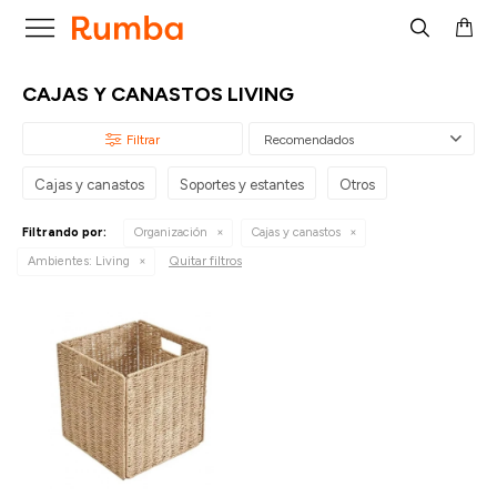

CAJAS Y CANASTOS LIVING
Recomendados
Cajas y canastos
Soportes y estantes
Otros
Filtrando por:
Organización
Cajas y canastos
Quitar filtros
Ambientes:
Living