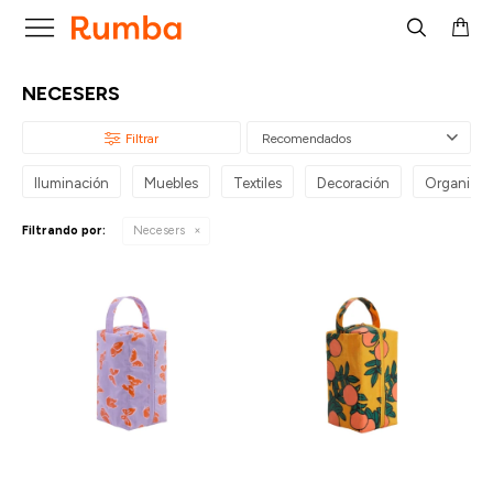

NECESERS
Recomendados
Iluminación
Muebles
Textiles
Decoración
Organizac
Filtrando por:
Necesers