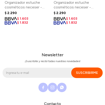
Organizador estuche
Organizador estuche
cosméticos neceser -
cosméticos neceser -
Butterflies
Orange Tree
$
2.290
$
2.290
$
1.603
$
1.603
$
1.832
$
1.832
Newsletter
¡Suscribite y recibí todas nuestras novedades!
SUSCRIBIRME



Contacto